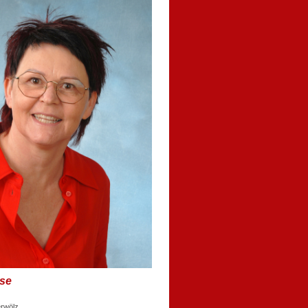
se
rwölz