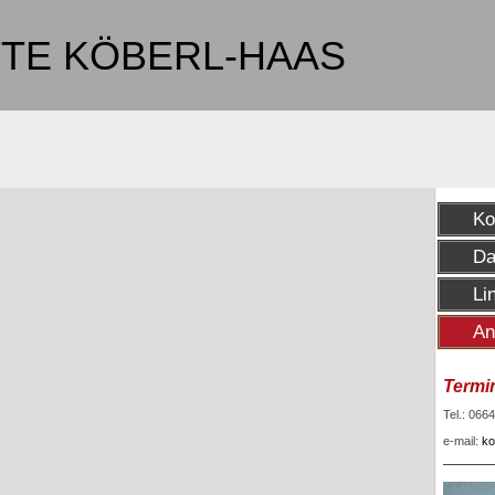
TTE KÖBERL-HAAS
Ko
Da
Li
An
Termi
Tel.: 066
e-mail:
ko