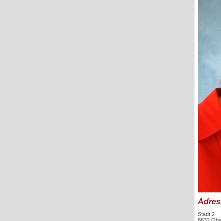
Adres
Stadt 2
8832 Obe