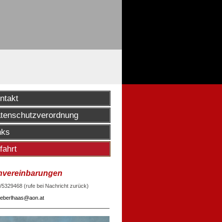
ntakt
tenschutzverordnung
nks
fahrt
nvereinbarungen
4/5329468 (rufe bei Nachricht zurück)
eberlhaas@aon.at